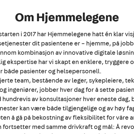
Om Hjemmelegene
tarten i 2017 har Hjemmelegene hatt én klar vis
setjenester dit pasientene er – hjemme, på jobb 
ennom kombinasjon av innovative digitale løsni
g ekspertise har vi skapt en enklere, tryggere 
r både pasienter og helsepersonell.
jerte team, bestående av leger, sykepleiere, te
og ingeniører, jobber hver dag for å sette pasien
 hundrevis av konsultasjoner hver eneste dag, b
enester kan være både tilgjengelige og av høy fag
uten å gå på bekostning av fleksibilitet for våre 
n fortsetter med samme drivkraft og mål: Å rev