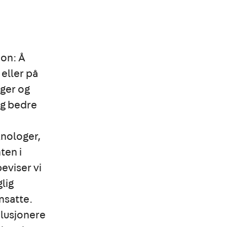
jon: Å
eller på
nger og
og bedre
knologer,
ten i
eviser vi
lig
ansatte.
olusjonere