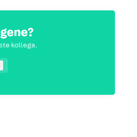
egene?
ste kollega.
Logg inn