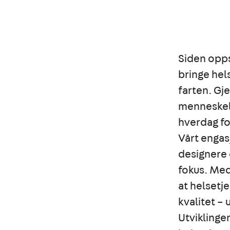
Siden opps
bringe hel
farten. Gj
menneskeli
hverdag fo
Vårt engas
designere 
fokus. Med
at helsetj
kvalitet – 
Utviklinge