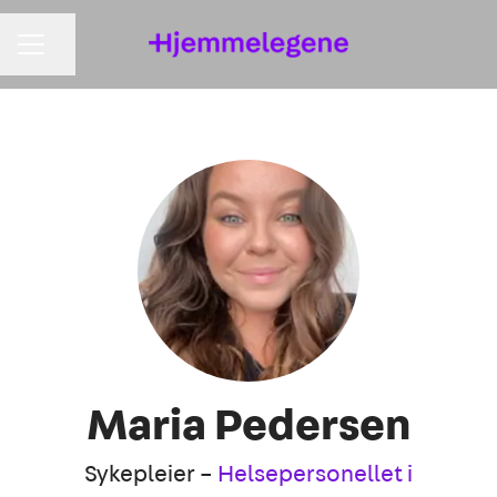
KARRIEREMENY
Del siden
Maria Pedersen
Sykepleier –
Helsepersonellet i